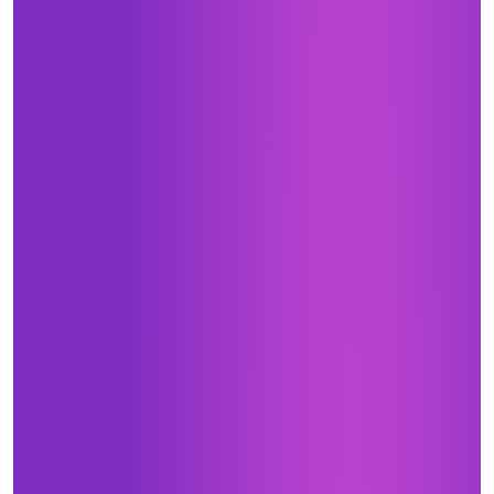
Я принимаю условия
политики
Тюмень, 30 лет Победы, 7, стр.5, ТЦ «Новый
конфиденциальности
Магнат» 1 этаж.
Телефон
+7 (922) 003-11-44
Перейти
ОТПРАВИТЬ
Какая мебель вас интересует?
Тюмень, д. Патрушева, ул. Михаила
Лермонтова, 6
+7 (922) 073-10-75
Нажимая кнопку «Отправить», я даю свое согласие
на обработку моих персональных данных, в соответствии с
Федеральным законом от 27.07.2006 года № 152-ФЗ
Перейти
«О персональных данных», на условиях и для целей,
определенных в
Согласии на обработку персональных данных *
Опишите ваши пожелания и предпочтения
Сургут, ул. Маяковского, 57, Интерьер-
Центр «Гулливер»
+7 (967) 555-49-07
Прикрепить файл (1 файл, до 10 Мб)
Перейти
Я даю согласие на
обработку
персональных данных