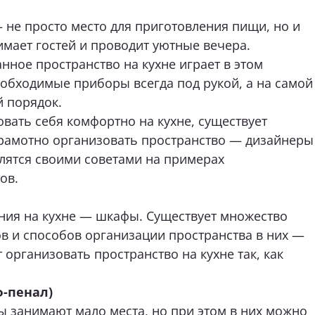
юмень, Мельникайте, 104,
Тюмень, 30 лет Победы,
— не просто место для приготовления пищи, но и
Д «Премьер Дом», 2 этаж
стр.5, ТЦ «Новый Магна
этаж.
имает гостей и проводит уютные вечера.
7 (967) 555-68-60
+7 (922) 003-11-44
ное пространство на кухне играет в этом
ейти
м обращаться?
Перейти
еобходимые приборы всегда под рукой, а на самой
й порядок.
овать себя комфортно на кухне, существует
рамотно организовать пространство — дизайнеры
лятся своими советами на примерах
бель вас интересует?
ов.
ния на кухне — шкафы. Существует множество
в и способов организации пространства в них —
аши пожелания и предпочтения
 организовать пространство на кухне так, как
ь файл (1 файл, до 10 Мб)
-пенал)
ы занимают мало места, но при этом в них можно