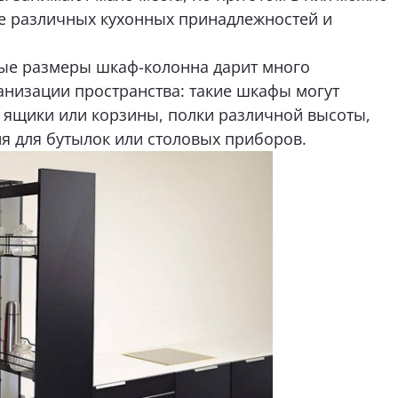
е различных кухонных принадлежностей и
согласие на
обработку персональных данных
ые размеры шкаф-колонна дарит много
анизации пространства: такие шкафы могут
нимаю условия
политики конфиденциальности
ящики или корзины, полки различной высоты,
я для бутылок или столовых приборов.
ОТПРАВИТЬ
нопку «Отправить», я даю свое согласие на обработку моих персональных
 Федеральным законом от 27.07.2006 года № 152-ФЗ «О персональных данны
 для целей, определенных в
Согласии на обработку персональных данных