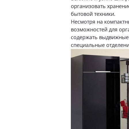
организовать хранени
бытовой техники.
Я даю 
Несмотря на компактн
возможностей для орг
Я при
содержать выдвижные 
специальные отделени
Нажимая к
соответствии с
и