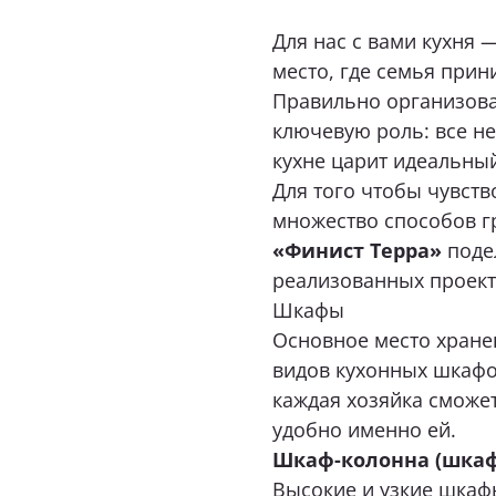
Т
Екатеринбург, ул. Щорса, 96
Для нас с вами кухня 
Т
+7 (969) 999-24-85
место, где семья прин
+
Перейти
Правильно организован
Пер
Как к Ва
ключевую роль: все н
кухне царит идеальны
Для того чтобы чувств
Телефон
Сургут, ул. Маяковского, 57,
Интерьер-Центр «Гулливер»
множество способов г
+7 (967) 555-49-07
«Финист Терра»
поде
Какая ме
реализованных проект
Перейти
Шкафы
Основное место хране
видов кухонных шкафо
Опишите в
каждая хозяйка сможет
удобно именно ей.
Прикрепит
Шкаф-колонна (шкаф
Высокие и узкие шкаф