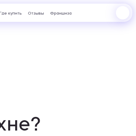
Где купить
Отзывы
Франшиза
жер с
отаем
риантах.
Екатеринбург, ул. Академика
Сахарова, 53
хне?
+7 (969) 777-61-44
Перейти