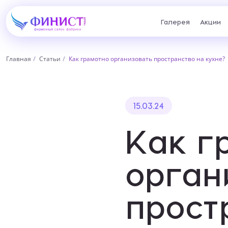
Галерея
Акции
Главная
Статьи
Как грамотно организовать пространство на кухне?
Запо
15.03.24
Как г
Учте
орган
индивид
Нижний Тагил, пр. Ленина,
Н
62
п
Ваш горо
прост
+7 (922) 202-28-40
+
Перейти
Пер
Ближайши